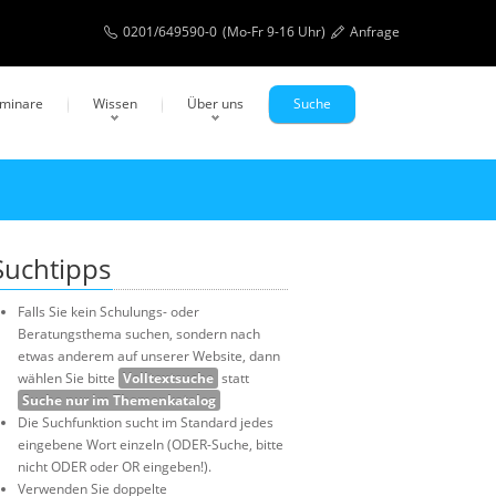
0201/649590-0
(Mo-Fr 9-16 Uhr)
Anfrage
eminare
Wissen
Über uns
Suche
Suchtipps
Falls Sie kein Schulungs- oder
Beratungsthema suchen, sondern nach
etwas anderem auf unserer Website, dann
wählen Sie bitte
Volltextsuche
statt
Suche nur im Themenkatalog
Die Suchfunktion sucht im Standard jedes
eingebene Wort einzeln (ODER-Suche, bitte
nicht ODER oder OR eingeben!).
Verwenden Sie doppelte