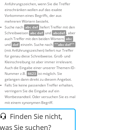
Anführungszeichen, wenn Sie die Treffer
einschränken wollen auf das exakte
Vorkommen eines Begriffs, der aus
mehreren Wörtern besteht.
Suche nach
abc def
liefert Treffer mit den
Schreibweisen
abc def
und
abcdef
, aber
auch Treffer mit den beiden Wörtern
abc
und
def
einzeln. Suche nach
""abc def""
(mit Anführungszeichen) liefert nur Treffer
für genau diese Schreibweise. Groß- und
Kleinschreibung ist aber immer irrelevant.
Auch die Eingabe einer unserer Themen-ID-
Nummer z.B.
6623
ist möglich. Sie
gelangen dann direkt zu diesem Angebot.
Falls Sie keine passenden Treffer erhalten,
verringern Sie die Eingabe auf ein
Wortbestandteil. Oder versuchen Sie es mal
mit einem synonymen Begriff.
Finden Sie nicht,
was Sie suchen?