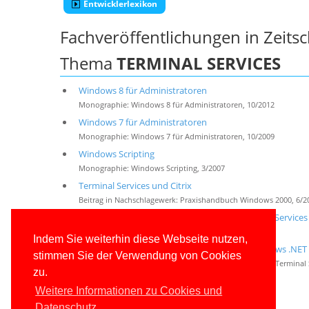
Entwicklerlexikon
Fachveröffentlichungen in Zeits
Thema
TERMINAL SERVICES
Windows 8 für Administratoren
Monographie: Windows 8 für Administratoren, 10/2012
Windows 7 für Administratoren
Monographie: Windows 7 für Administratoren, 10/2009
Windows Scripting
Monographie: Windows Scripting, 3/2007
Terminal Services und Citrix
Beitrag in Nachschlagewerk: Praxishandbuch Windows 2000, 6/2
Durchgriff auf den Client - Verbesserte Terminal Servic
Zeitschriftenbeitrag: Admins Favorite, 8/2004
Indem Sie weiterhin diese Webseite nutzen,
Terminal Services unter Windows XP und Windows .NET 
stimmen Sie der Verwendung von Cookies
Beitrag in Nachschlagewerk: Praxishandbuch Windows Terminal S
zu.
Weitere Fachveröffentlichungen
Weitere Informationen zu Cookies und
Datenschutz