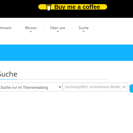
Buy me a coffee
eminare
Wissen
Über uns
Suche
Suche