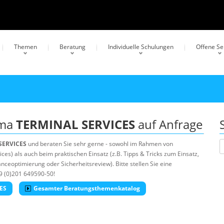
Themen
Beratung
Individuelle Schulungen
Offene S
ema
TERMINAL SERVICES
auf Anfrage
SERVICES
und beraten Sie sehr gerne - sowohl im Rahmen von
es) als auch beim praktischen Einsatz (z.B. Tipps & Tricks zum Einsatz,
ceoptimierung oder Sicherheitsreview). Bitte stellen Sie eine
9 (0)201 649590-50!
ES
Gesamter Beratungsthemenkatalog