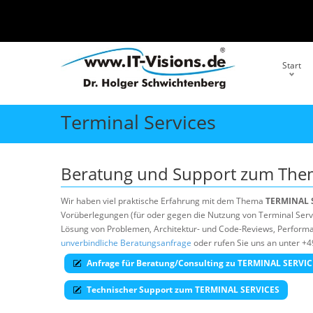
Start
Terminal Services
Beratung und Support zum Th
Wir haben viel praktische Erfahrung mit dem Thema
TERMINAL 
Vorüberlegungen (für oder gegen die Nutzung von Terminal Servic
Lösung von Problemen, Architektur- und Code-Reviews, Performan
unverbindliche Beratungsanfrage
oder rufen Sie uns an unter +4
Anfrage für Beratung/Consulting zu TERMINAL SERVIC
Technischer Support zum TERMINAL SERVICES