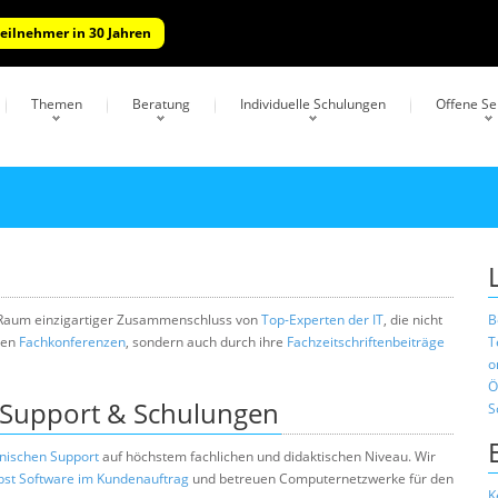
Teilnehmer in 30 Jahren
Themen
Beratung
Individuelle Schulungen
Offene S
n Raum einzigartiger Zusammenschluss von
Top-Experten der IT
, die nicht
B
len
Fachkonferenzen
, sondern auch durch ihre
Fachzeitschriftenbeiträge
T
o
Ö
 Support & Schulungen
S
nischen Support
auf höchstem fachlichen und didaktischen Niveau. Wir
lbst Software im Kundenauftrag
und betreuen Computernetzwerke für den
K