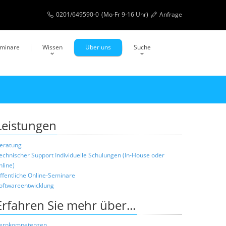
0201/649590-0
(Mo-Fr 9-16 Uhr)
Anfrage
eminare
Wissen
Über uns
Suche
Leistungen
eratung
echnischer Support
Individuelle Schulungen (In-House oder
nline)
ffentliche Online-Seminare
oftwareentwicklung
Erfahren Sie mehr über...
ernkompetenzen