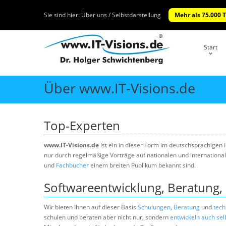
Sie sind hier:
Über uns / Selbstdarstellung
Mehr als 75.000 
Start
Über www.IT-Visions.de
Top-Experten
www.IT-Visions.de
ist ein in dieser Form im deutschsprachige
nur durch regelmäßige Vorträge auf nationalen und internationa
und
Fachbücher
einem breiten Publikum bekannt sind.
Softwareentwicklung, Beratung,
Wir bieten Ihnen auf dieser Basis
Schulungen
,
Beratung
und
tech
schulen und beraten aber nicht nur, sondern
entwickeln auch se