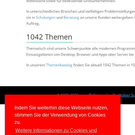
Mittelstand sowie für bedeutende Großunternehmen.
In unterschiedlichen Branchen und vielfältigen Problemstellun
sie in
Schulungen
und
Beratung
an unsere Kunden weitergeben.
Auftrag.
1042 Themen
Thematisch sind unsere Schwerpunkte alle modernen Programmie
Einsatzgebieten von Desktop, Browser und Apps über Server bis 
In unserem
Themenkatalog
finden Sie aktuell 1042 Themen in 
© 1996-2026
www.IT-Visions.de
-
Dr. Holger S
Indem Sie weiterhin diese Webseite nutzen,
stimmen Sie der Verwendung von Cookies
zu.
Weitere Informationen zu Cookies und