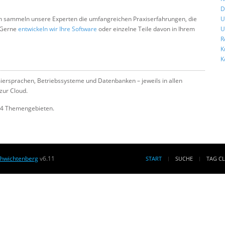
D
gen sammeln unsere Experten die umfangreichen Praxiserfahrungen, die
U
 Gerne
entwickeln wir Ihre Software
oder einzelne Teile davon in Ihrem
U
R
K
K
rsprachen, Betriebssysteme und Datenbanken – jeweils in allen
zur Cloud.
104 Themengebieten.
chwichtenberg
v6.11
START
SUCHE
TAG C