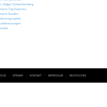
r. Holger Schwichtenberg
nsere Top-Experten
nsere Kunden
eferenzprojekte
undenaussagen
ontakt
LOUD
SITEMAP
KONTAKT
IMPRESSUM
RECHTLICHES