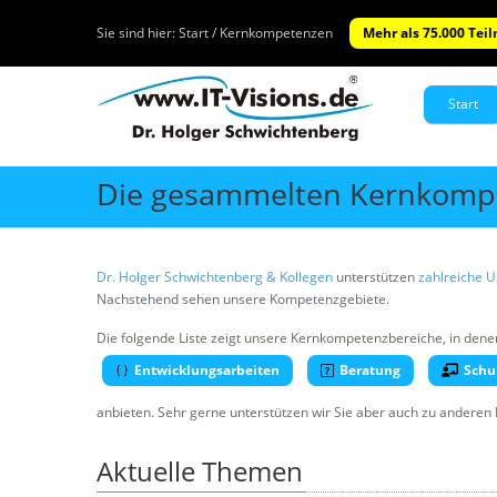
Sie sind hier:
Start / Kernkompetenzen
Mehr als 75.000 Tei
Start
Die gesammelten Kernkompe
Dr. Holger Schwichtenberg & Kollegen
unterstützen
zahlreiche 
Nachstehend sehen unsere Kompetenzgebiete.
Die folgende Liste zeigt unsere Kernkompetenzbereiche, in dene
Entwicklungsarbeiten
Beratung
Schu
anbieten. Sehr gerne unterstützen wir Sie aber auch zu anderen
Aktuelle Themen