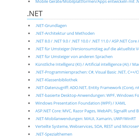
Mobile Geräte/Mobilplattformen/Apps entwickeln mit .NET
.NET
.NET-Grundlagen
.NET-Architektur und Methoden
.NET 8.0 / .NET 9.0 / .NET 10.0 / .NET 11.0 / ASP.NET Cor
.NET für Umsteiger (Versionsumstieg auf die aktuellste V
.NET für Umsteiger von anderen Sprachen
Künstliche Intelligenz (KI) / Artificial intelligence (AI) / 
.NET-Programmiersprachen: C#, Visual Basic .NET, C++/CL
.NET-Klassenbibliothek
.NET-Datenzugriff: ADO.NET, Entity Framework (Core), n
.NET-basierte Desktop-Anwendungen: WPF, Windows For
Windows Presentation Foundation (WPF) / XAML
ASP.NET Core: MVC, Razor Pages, WebAPI, SignalR und B
.NET-Mobilanwendungen: MAUI, Xamarin, UWP/WinRT
Verteilte Systeme, Webservices, SOA, REST und Microse
.NET-Spezialthemen