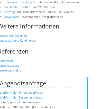
Softwareentwicklung
Prototypen und Komplettlösungen
Fachbücher
zu .NET- und Webthemen
Vorträge
auf Fachkonferenzen und bei User Groups
Downloads
Präsentationen, Programmcode
Weitere Informationen
nsere Top-Experten
agessätze und Konditionen
Referenzen
undenliste
undenaussagen
eferenzprojekte
Angebotsanfrage
Webformular Schulungsanfrage
Webformular Beratungsanfrage
oder über unser Kundenteam:
Telefon
0201/649590-0
(Mo-Fr 9-16 Uhr)