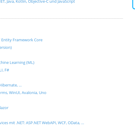
, Java, Kotlin, Objective-C und JavaScript
e / Entity Framework Core
ersion)
Machine Learning (ML)
I, F#
Hibernate, …
ms, WinUI, Avalonia, Uno
lazor
rvices mit .NET: ASP.NET WebAPI, WCF, OData, …