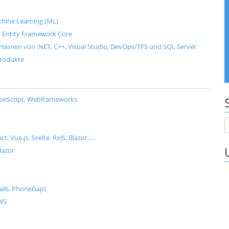
Machine Learning (ML)
e / Entity Framework Core
ersionen von .NET, C++, Visual Studio, DevOps/TFS und SQL Server
produkte
ypeScript, Webframeworks
Vue.js, Svelte, RxJS, Blazor, …
lazor
ils, PhoneGap)
AWS