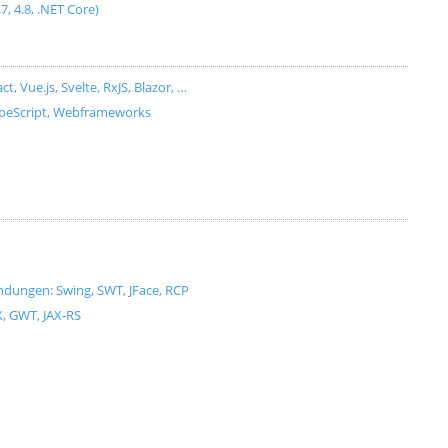
.7, 4.8, .NET Core)
Vue.js, Svelte, RxJS, Blazor, …
ypeScript, Webframeworks
dungen: Swing, SWT, JFace, RCP
X, GWT, JAX-RS