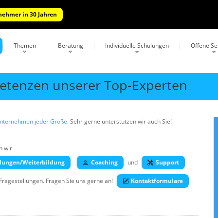
lnehmer in 30 Jahren
Themen
Beratung
Individuelle Schulungen
Offene S
tenzen unserer Top-Experten
Unternehmen jeder Größe
. Sehr gerne unterstützen wir auch Sie!
n wir
lungen/Weiterbildung
Coaching
und
Support
 Fragestellungen. Fragen Sie uns gerne an!
Kontaktformulare