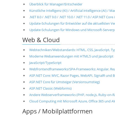
Überblick für Manager/Entscheider
Künstliche Intelligenz (KI) / Artificial intelligence (AI) / 
.NET 8.0 / .NET 9.0 / .NET 10.0 / .NET 11.0 / ASP.NET Cor
Update-Schulungen für Entwickler auf die aktuellsten V
Update-Schulungen für Windows und Microsoft-Server
Web & Cloud
Webtechniken/Webstandards: HTML, CSS, JavaScript, T
Moderne Webanwendungen mit HTML5 und JavaScript
JavaScript/TypeScript
Webfrontendframeworks/SPA-Frameworks: Angular, React, 
ASP.NET Core: MVC, Razor Pages, WebAPI, SignalR und B
ASP.NET Core für Umsteiger (Versionsumstieg)
ASP.NET Classic (Webforms)
Andere Webserverframeworks (PHP, node.js, Ruby-on-Ra
Cloud Computing mit Microsoft Azure, Office 365 und 
Apps / Mobilplattformen