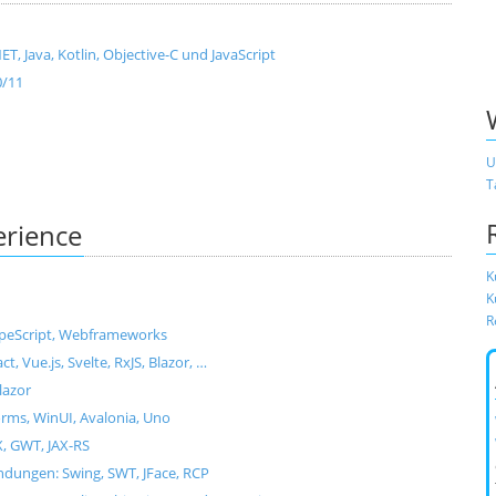
, Java, Kotlin, Objective-C und JavaScript
0/11
U
T
erience
K
K
R
ypeScript, Webframeworks
Vue.js, Svelte, RxJS, Blazor, …
lazor
ms, WinUI, Avalonia, Uno
X, GWT, JAX-RS
dungen: Swing, SWT, JFace, RCP