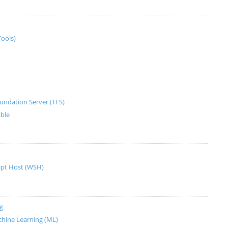
ools)
undation Server (TFS)
ible
ript Host (WSH)
g
Machine Learning (ML)