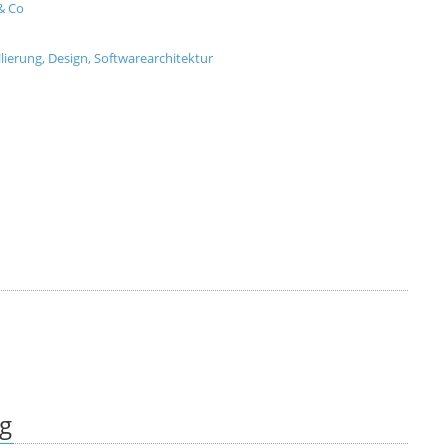
& Co
ierung, Design, Softwarearchitektur
ng