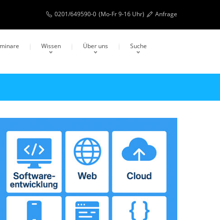
0201/649590-0
(Mo-Fr 9-16 Uhr)
Anfrage
eminare
Wissen
Über uns
Suche