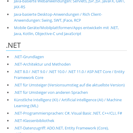
Java-basierte Webanwendungen: Servlets, JSP, JSF, JavaFX, GWT,
JAX-RS
Java-basierte Desktop-Anwendungen / Rich Client-
Anwendungen: Swing, SWT, JFace, RCP
Mobile Geräte/Mobilplattformen/Apps entwickeln mit .NET,
Java, Kotlin, Objective-C und JavaScript
.NET
.NET-Grundlagen
.NET-Architektur und Methoden
.NET 8.0 / .NET 9.0 / .NET 10.0 / .NET 11.0 / ASP.NET Core / Entity
Framework Core
.NET für Umsteiger (Versionsumstieg auf die aktuellste Version)
.NET für Umsteiger von anderen Sprachen
Künstliche Intelligenz (KI) / Artificial intelligence (AI) / Machine
Learning (ML)
.NET-Programmiersprachen: C#, Visual Basic .NET, C++/CLI, F#
.NET-Klassenbibliothek
.NET-Datenzugriff: ADO.NET, Entity Framework (Core),