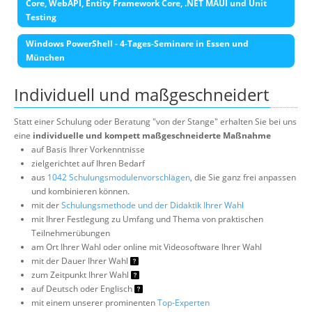
Core, WebAPI, Entity Framework Core, .NET MAUI und Unit
Testing
Windows PowerShell - 4-Tages-Seminare in Essen und
München
Individuell und maßgeschneidert
Statt einer Schulung oder Beratung "von der Stange" erhalten Sie bei uns
eine
individuelle und kompett maßgeschneiderte Maßnahme
auf Basis Ihrer Vorkenntnisse
zielgerichtet auf Ihren Bedarf
aus
1042 Schulungsmodulenvorschlägen
, die Sie ganz frei anpassen
und kombinieren können.
mit der
Schulungsmethode und der Didaktik Ihrer Wahl
mit Ihrer Festlegung zu Umfang und Thema von praktischen
Teilnehmerübungen
am Ort Ihrer Wahl oder online mit Videosoftware Ihrer Wahl
mit der Dauer Ihrer Wahl
zum Zeitpunkt Ihrer Wahl
auf Deutsch oder Englisch
mit einem unserer prominenten
Top-Experten