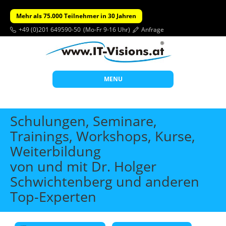
Mehr als 75.000 Teilnehmer in 30 Jahren
+49 (0)201 649590-50
(Mo-Fr 9-16 Uhr)
Anfrage
MENU
Start
Schulungen, Seminare,
Themen
Trainings, Workshops, Kurse,
Weiterbildung
Beratung
von und mit Dr. Holger
Individuelle Schulungen
Schwichtenberg und anderen
Offene Seminare
Top-Experten
Wissen
Über uns