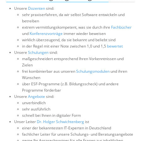
Unsere
Dozenten
sind:
sehr praxiserfahren, da wir selbst Software entwickeln und
betreiben
extrem vermittlungskompetent, was sie durch ihre
Fachbücher
und
Konferenzvorträge
immer wieder beweisen
wirklich überzeugend, da sie bekannt und beliebt sind
in der Regel mit einer Note zwischen 1,0 und 1,5
bewertet
Unsere
Schulungen
sind:
maßgeschneidert entsprechend Ihren Vorkenntnissen und
Zielen
frei kombinierbar aus unseren
Schulungsmodulen
und ihren
Wünschen
über ESF-Programme (z.B. Bildungsscheck) und andere
Programme förderbar
Unsere
Angebote
sind:
unverbindlich
sehr ausführlich
schnell bei Ihnen in digitaler Form
Unser Leiter
Dr. Holger Schwichtenberg
ist
einer der bekanntesten IT-Experten in Deutschland
fachlicher Leiter für unsere Schulungs- und Beratungsangebote
gerne Ihr Ansprechpartner für alle Fragen zur inhaltlichen