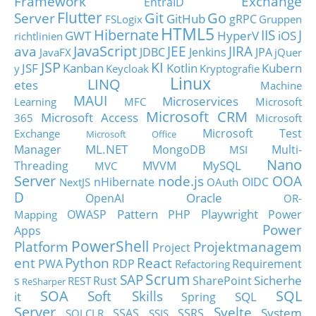
Framework
Exchange
EntraID
Flutter
Git
Go
Server
GitHub
gRPC
FSLogix
Gruppen
HTML5
Hibernate
IIS
J
GWT
HyperV
iOS
richtlinien
JavaScript
ava
JEE
JIRA
JDBC
Jenkins
JPA
JavaFX
jQuer
JSP
KI
JSF
Kanban
Kotlin
Kubern
y
Keycloak
Kryptografie
Linux
LINQ
etes
Machine
MAUI
Microservices
Learning
MFC
Microsoft
Microsoft CRM
Microsoft Access
365
Microsoft
Microsoft Test
Exchange
Microsoft Office
ML.NET
Manager
MongoDB
Multi-
MSI
Nano
MySQL
Threading
MVVM
MVC
Server
node.js
OOA
nHibernate
OIDC
NextJS
OAuth
D
Oracle
OpenAI
OR-
Pattern
Playwright
OWASP
PHP
Power
Mapping
Power
Apps
PowerShell
Platform
Projektmanagem
Project
ent
Python
React
PWA
RDP
Requirement
Refactoring
Scrum
SAP
Sicherhe
s
Rust
SharePoint
REST
ReSharper
SOA
SQL
Soft Skills
it
SQL
Spring
Server
Svelte
System
SSAS
SSRS
SQLCLR
SSIS