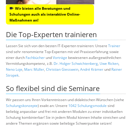
Wir bieten alle Beratungen und
Schulungen auch als interaktive Online-
Maßnahmen an!
Die Top-Experten trainieren
Lassen Sie sich von den besten IT-Experten trainieren: Unsere
Trainer
sind sehr renommierte Top-Experten mit viel Praxixserfahrung sowie
einer durch
Fachbücher
und
Vorträge
bewiesenen außergewöhnlichen
Vermittlungskompetenz, z.B.
Dr. Holger Schwichtenberg
,
Uwe Ricken
,
Neno Loje
,
Marc Müller
,
Christian Giesswein
,
André Krämer
und
Rainer
Stropek
.
So flexibel sind die Seminare
Wir passen uns Ihren Vorkenntnissen und didaktischen Wünschen (siehe
Schulungskonzepte
) exakt an: Unsere
1042 Schulungsmodule
sind
beliebig anpassbar und frei mit anderen Modulen zu einer individuellen
Schulung kombinierbar! Sie in jedem Modul können Inhalte streichen und
andere Themen ergänzen sowie beliebige Schwerpunkte setzen!