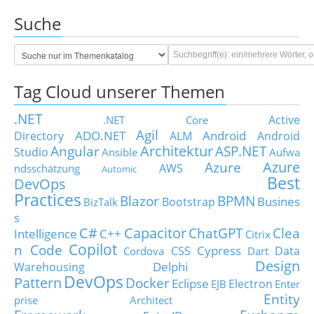
Suche
Tag Cloud unserer Themen
.NET
Active
.NET Core
Agil
ADO.NET
Android
Directory
ALM
Android
Architektur
Angular
ASP.NET
Studio
Ansible
Aufwa
Azure
Azure
AWS
ndsschätzung
Automic
Best
DevOps
Practices
Blazor
BPMN
Busines
Bootstrap
BizTalk
s
C#
Capacitor
ChatGPT
Clea
Intelligence
C++
Citrix
Copilot
n Code
Cypress
CSS
Data
Cordova
Dart
Design
Delphi
Warehousing
DevOps
Pattern
Docker
Eclipse
Electron
EJB
Enter
Entity
prise Architect