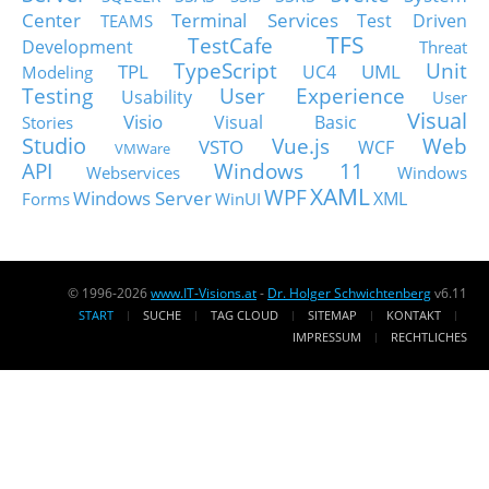
Center
Terminal Services
Test Driven
TEAMS
TFS
TestCafe
Development
Threat
TypeScript
Unit
TPL
UML
UC4
Modeling
Testing
User Experience
Usability
User
Visual
Visio
Visual Basic
Stories
Studio
Vue.js
Web
VSTO
WCF
VMWare
API
Windows 11
Webservices
Windows
XAML
WPF
Windows Server
XML
Forms
WinUI
© 1996-2026
www.IT-Visions.at
-
Dr. Holger Schwichtenberg
v6.11
START
SUCHE
TAG CLOUD
SITEMAP
KONTAKT
IMPRESSUM
RECHTLICHES