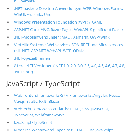
nHibernate, …
.NET-basierte Desktop-Anwendungen: WPF, Windows Forms,
WinUI, Avalonia, Uno
Windows Presentation Foundation (WPF) / XAML
ASP.NET Core: MVC, Razor Pages, WebAPI, SignalR und Blazor
.NET-Mobilanwendungen: MAUI, Xamarin, UWP/WinRT
Verteilte Systeme, Webservices, SOA, REST und Microservices
mit .NET: ASP.NET WebAPI, WCF, OData, …
.NET-Spezialthemen
ältere .NET Versionen (.NET 1.0, 2.0, 3.0, 3.5, 4.0, 4.5, 4.6, 4.7, 4.8,
.NET Core)
JavaScript / TypeScript
Webfrontendframeworks/SPA-Frameworks: Angular, React,
Vue.js, Svelte, RxJS, Blazor, …
Webtechniken/Webstandards: HTML, CSS, JavaScript,
TypeScript, Webframeworks
JavaScript/TypeScript
Moderne Webanwendungen mit HTML5 und JavaScript