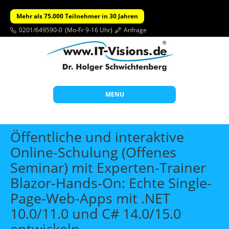
Mehr als 75.000 Teilnehmer in 30 Jahren
0201/649590-0
(Mo-Fr 9-16 Uhr)
Anfrage
MENU
Start
Öffentliche und interaktive
Themen
Online-Schulung (Offenes
Seminar) mit Experten-Trainer
Beratung
Blazor-Hands-On: Echte Single-
Individuelle Schulungen
Page-Web-Apps mit .NET
Offene Seminare
10.0/11.0 und C# 14.0/15.0
Wissen
entwickeln