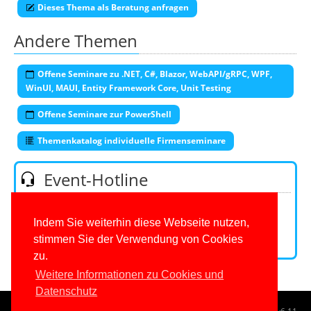
Dieses Thema als Beratung anfragen
Andere Themen
Offene Seminare zu .NET, C#, Blazor, WebAPI/gRPC, WPF,
WinUI, MAUI, Entity Framework Core, Unit Testing
Offene Seminare zur PowerShell
Themenkatalog individuelle Firmenseminare
Event-Hotline
Telefon:
0201/649590-53
(Mo-Fr 9-16 Uhr)
E-Mail:
Indem Sie weiterhin diese Webseite nutzen,
stimmen Sie der Verwendung von Cookies
Kontaktformular
zu.
Weitere Informationen zu Cookies und
Datenschutz