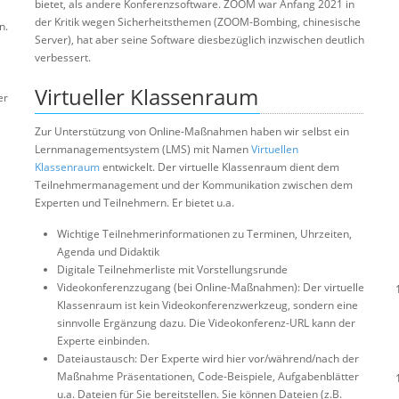
bietet, als andere Konferenzsoftware. ZOOM war Anfang 2021 in
der Kritik wegen Sicherheitsthemen (ZOOM-Bombing, chinesische
n.
Server), hat aber seine Software diesbezüglich inzwischen deutlich
verbessert.
Virtueller Klassenraum
er
Zur Unterstützung von Online-Maßnahmen haben wir selbst ein
Lernmanagementsystem (LMS) mit Namen
Virtuellen
Klassenraum
entwickelt. Der virtuelle Klassenraum dient dem
Teilnehmermanagement und der Kommunikation zwischen dem
Experten und Teilnehmern. Er bietet u.a.
Wichtige Teilnehmerinformationen zu Terminen, Uhrzeiten,
Agenda und Didaktik
Digitale Teilnehmerliste mit Vorstellungsrunde
Videokonferenzzugang (bei Online-Maßnahmen): Der virtuelle
Klassenraum ist kein Videokonferenzwerkzeug, sondern eine
sinnvolle Ergänzung dazu. Die Videokonferenz-URL kann der
Experte einbinden.
Dateiaustausch: Der Experte wird hier vor/während/nach der
Maßnahme Präsentationen, Code-Beispiele, Aufgabenblätter
u.a. Dateien für Sie bereitstellen. Sie können Dateien (z.B.