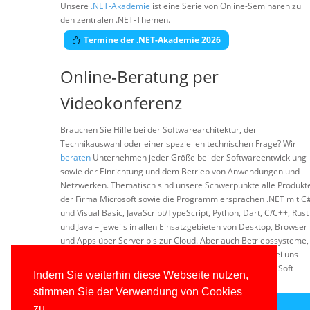
Unsere
.NET-Akademie
ist eine Serie von Online-Seminaren zu
den zentralen .NET-Themen.
Termine der .NET-Akademie 2026
Online-Beratung per
Videokonferenz
Brauchen Sie Hilfe bei der Softwarearchitektur, der
Technikauswahl oder einer speziellen technischen Frage? Wir
beraten
Unternehmen jeder Größe bei der Softwareentwicklung
sowie der Einrichtung und dem Betrieb von Anwendungen und
Netzwerken. Thematisch sind unsere Schwerpunkte alle Produkt
der Firma Microsoft sowie die Programmiersprachen .NET mit C
und Visual Basic, JavaScript/TypeScript, Python, Dart, C/C++, Rust
und Java – jeweils in allen Einsatzgebieten von Desktop, Browser
und Apps über Server bis zur Cloud. Aber auch Betriebssysteme,
Datenbanken, DevOps und Server-Produkte finden Sie bei uns
neben Grundlagenthemen der Softwareentwicklung und Soft
Indem Sie weiterhin diese Webseite nutzen,
Skills.
stimmen Sie der Verwendung von Cookies
Unverbindliches Online-Beratungsangebot
zu.