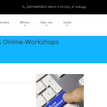
0201/649590-0
(Mo-Fr 9-16 Uhr)
Anfrage
eminare
Wissen
Über uns
Suche
ls Online-Workshops