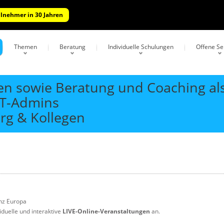
ilnehmer in 30 Jahren
Themen
Beratung
Individuelle Schulungen
Offene S
gen sowie Beratung und Coaching a
IT-Admins
rg & Kollegen
nz Europa
iduelle und interaktive
LIVE-Online-Veranstaltungen
an.