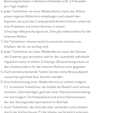
Beratungseinsätze in kleineren Einheiten (z.B. 2-4 Stunden
pro Tag) möglich.
Jeder Teilnehmer an einer Webkonferenz kann das Bild an
einem eigenen Bildschirm empfangen und sowohl den
Experten als auch das Computerbild deutlich besser sehen als
eine Projektion auf einem Beamer in einem
Schulungs-/Besprechungsraum. Dies gilt insbesondere für die
hinteren Reihen.
Die Teilnehmer können leicht Screenshots machen von
Inhalten, die für sie wichtig sind.
Jeder Teilnehmer an einer Webkonferenz kann die Stimme
des Experten gut verstehen, weil er die Lautstärke individuell
regulieren kann. In einem Schulungs-/Besprechungsraum ist
dies (insbesondere für die hinteren Reihen) nicht gegeben.
Auch verteilt arbeitende Teams können ohne Reiseaufwand
zusammen geschult bzw. beraten werden.
Eine Aufzeichnung einer Webkonferenz ist einfach möglich
(*). So können Teilnehmer die Inhalte bei Bedarf noch einmal
ansehen. Gleichwertiges geht bei einer Präsenzveranstaltung
nur mit einigem Technikaufwand und einem Kameramann,
der den Vortragenden permanent im Bild hält.
Auch Teilnehmer, die erkrankt oder verhindert sind, können
durch die Aufzeichnung (*) die Inhalte nachträglich erlernen.