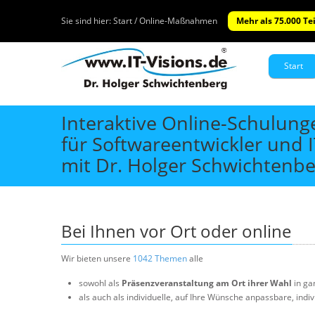
Sie sind hier:
Start / Online-Maßnahmen
Mehr als 75.000 Te
Start
Interaktive Online-Schulun
für Softwareentwickler und 
mit Dr. Holger Schwichtenbe
Bei Ihnen vor Ort oder online
Wir bieten unsere
1042 Themen
alle
sowohl als
Präsenzveranstaltung am Ort ihrer Wahl
in ga
als auch als individuelle, auf Ihre Wünsche anpassbare, indiv