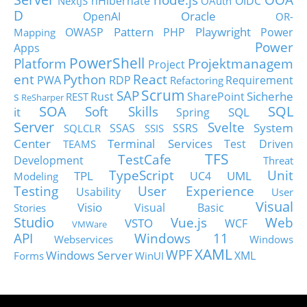
nHibernate
OIDC
NextJS
OAuth
D
Oracle
OpenAI
OR-
Pattern
Playwright
OWASP
PHP
Power
Mapping
Power
Apps
PowerShell
Platform
Projektmanagem
Project
ent
Python
React
PWA
RDP
Requirement
Refactoring
Scrum
SAP
Sicherhe
s
Rust
SharePoint
REST
ReSharper
SOA
SQL
Soft Skills
it
SQL
Spring
Server
Svelte
System
SSAS
SSRS
SQLCLR
SSIS
Center
Terminal Services
Test Driven
TEAMS
TFS
TestCafe
Development
Threat
TypeScript
Unit
TPL
UML
UC4
Modeling
Testing
User Experience
Usability
User
Visual
Visio
Visual Basic
Stories
Studio
Vue.js
Web
VSTO
WCF
VMWare
API
Windows 11
Webservices
Windows
XAML
WPF
Windows Server
XML
Forms
WinUI