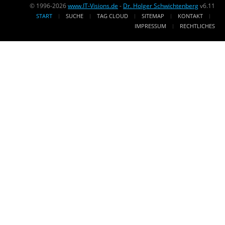
© 1996-2026
www.IT-Visions.de
-
Dr. Holger Schwichtenberg
v6.11
START
SUCHE
TAG CLOUD
SITEMAP
KONTAKT
IMPRESSUM
RECHTLICHES