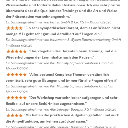
Wissenshöhe und förderte dabei Diskussionen. Ich war sehr positiv
überrascht über die Qualität des Trainings und die Art und Weise
der Präsentation war sehr angenehm.
"
Ein Schulungsteilnehmer von Invitec GmbH & Co. KG im Monat 6/2026
"
Ein sehr sympathischer Dozent, dem es an Wissen nicht
mangelt! Er geht sehr gut und detailliert auf Fragen ein.
"
Ein Schulungsteilnehmer von Hausmann & Wynen Datenverarbeitung GmbH
im Monat 6/2026
"
Das Vorgehen des Dozenten beim Training und die
Wiederholungen der Lerninhalte nach den Pausen.
"
Ein Schulungsteilnehmer von INIT Mobility Software Solutions GmbH im
Monat 5/2026
"
Alles bestens! Komplexe Themen verständlich
vermittelt, sehr gute Übungen und immer für alle Fragen offen :)
"
Ein Schulungsteilnehmer von INIT Mobility Software Solutions GmbH im
Monat 5/2026
"
Der Workshop war sehr locker aufgezogen und sehr
flexibel auf unsere Bedürfnisse zugeschnitten.
"
Ein Schulungsteilnehmer von Alte Leipziger Bauspar AG im Monat 5/2026
"
Mir haben die praktischen Aufgaben gefallen und auch
die Ampelfunktion, um keinen zurückzulassen.
"
Ein Schulungsteilnehmer von Alte Leipziger Bauspar AG im Monat 5/2026