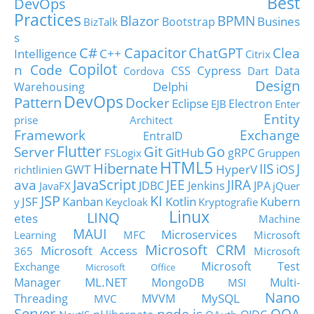
Best
DevOps
Practices
Blazor
BPMN
Busines
Bootstrap
BizTalk
s
C#
Capacitor
ChatGPT
Clea
Intelligence
C++
Citrix
Copilot
n Code
Cypress
CSS
Data
Cordova
Dart
Design
Delphi
Warehousing
DevOps
Pattern
Docker
Eclipse
Electron
EJB
Enter
Entity
prise Architect
Framework
Exchange
EntraID
Flutter
Git
Go
Server
GitHub
gRPC
FSLogix
Gruppen
HTML5
Hibernate
IIS
J
GWT
HyperV
iOS
richtlinien
JavaScript
ava
JEE
JIRA
JDBC
Jenkins
JPA
JavaFX
jQuer
JSP
KI
JSF
Kanban
Kotlin
Kubern
y
Keycloak
Kryptografie
Linux
LINQ
etes
Machine
MAUI
Microservices
Learning
MFC
Microsoft
Microsoft CRM
Microsoft Access
365
Microsoft
Microsoft Test
Exchange
Microsoft Office
ML.NET
Manager
MongoDB
Multi-
MSI
Nano
MySQL
Threading
MVVM
MVC
Server
node.js
OOA