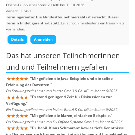
Online-Frühbucherpreis: 2.149€ bis 01.10.2026
danach: 2.349€
Termingarantie: Die Mindestteilnehmerzahl ist erreicht. Dieser
Termin findet garantiert statt.
Es ist noch mindestens ein freier Platz
vorhanden.
Details
Anmelden
Das hat unseren
Teilnehmerinnen
und und Teilnehmern
gefallen
"
Mir gefielen die Java-Beispiele und die solide
Erfahrung des Dozenten.
"
Ein Schulungsteilnehmer von Invitec GmbH & Co. KG im Monat 6/2026
"
Es stand genügend Zeit für Diskussionen zur
Verfügung.
"
Ein Schulungsteilnehmer von Invitec GmbH & Co. KG im Monat 6/2026
"
Mit gefielen die klaren, einfachen Beispiele.
"
Ein Schulungsteilnehmer von Six Offene Systeme GmbH im Monat 6/2026
"
Dr. habil. Klaus Schmaranz bewies tiefe Kenntnisse
im Thema, war auch bei neuesten Entwicklungen auf hochaktueller