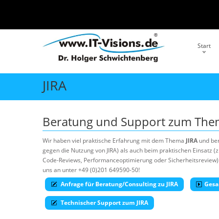
Start
JIRA
Beratung und Support zum Th
Wir haben viel praktische Erfahrung mit dem Thema
JIRA
und ber
gegen die Nutzung von JIRA) als auch beim praktischen Einsatz (z
Code-Reviews, Performanceoptimierung oder Sicherheitsreview). 
uns an unter +49 (0)201 649590-50!
Anfrage für Beratung/Consulting zu JIRA
Gesa
Technischer Support zum JIRA