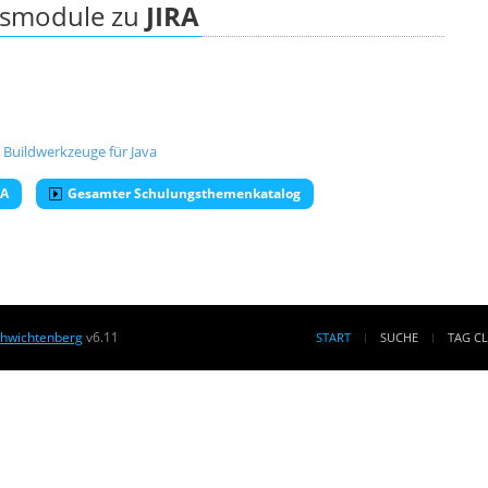
ngsmodule zu
JIRA
 Buildwerkzeuge für Java
RA
Gesamter Schulungsthemenkatalog
chwichtenberg
v6.11
START
SUCHE
TAG C