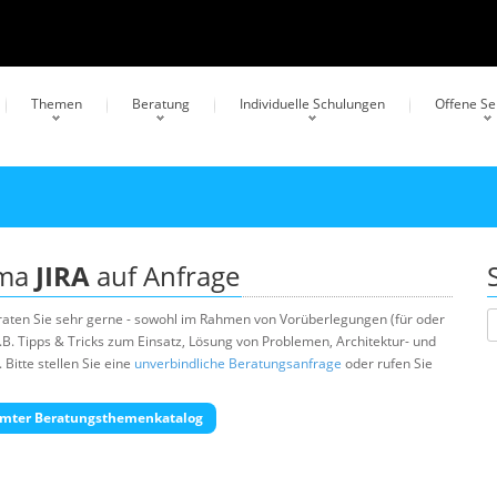
Themen
Beratung
Individuelle Schulungen
Offene S
ema
JIRA
auf Anfrage
aten Sie sehr gerne - sowohl im Rahmen von Vorüberlegungen (für oder
.B. Tipps & Tricks zum Einsatz, Lösung von Problemen, Architektur- und
Bitte stellen Sie eine
unverbindliche Beratungsanfrage
oder rufen Sie
mter Beratungsthemenkatalog