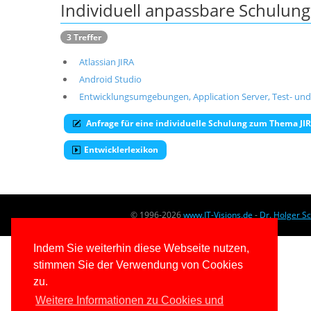
Individuell anpassbare Schulu
3 Treffer
Atlassian JIRA
Android Studio
Entwicklungsumgebungen, Application Server, Test- und
Anfrage für eine individuelle Schulung zum Thema JI
Entwicklerlexikon
© 1996-2026
www.IT-Visions.de
-
Dr. Holger S
Indem Sie weiterhin diese Webseite nutzen,
stimmen Sie der Verwendung von Cookies
zu.
Weitere Informationen zu Cookies und