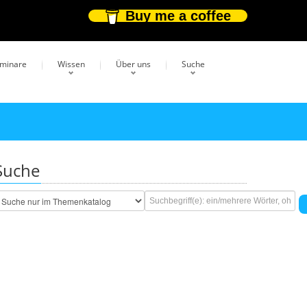
Buy me a coffee
eminare
Wissen
Über uns
Suche
Suche