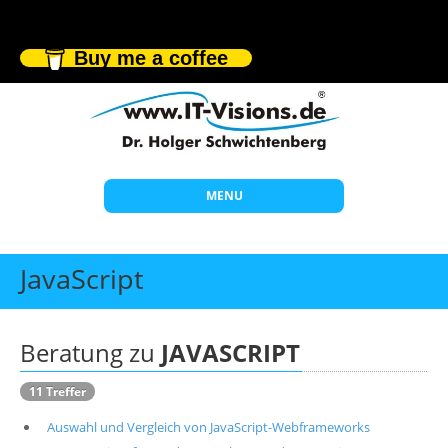
Buy me a coffee
MENU
Start
JavaScript
Themen
Beratung
Beratung zu
JAVASCRIPT
Individuelle Schulungen
11 Treffer
Offene Seminare
Auswahl und Vergleich von JavaScript-Webframeworks
Wissen