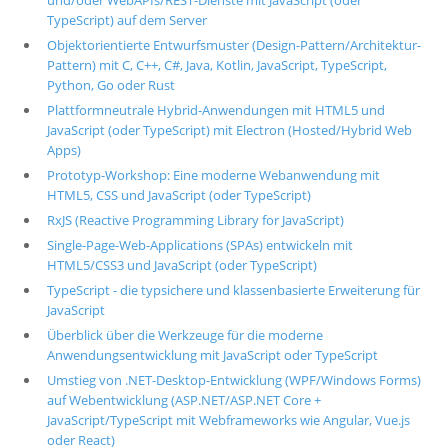
und/oder WebAPIs/REST-Dienste mit JavaScript (oder
TypeScript) auf dem Server
Objektorientierte Entwurfsmuster (Design-Pattern/Architektur-
Pattern) mit C, C++, C#, Java, Kotlin, JavaScript, TypeScript,
Python, Go oder Rust
Plattformneutrale Hybrid-Anwendungen mit HTML5 und
JavaScript (oder TypeScript) mit Electron (Hosted/Hybrid Web
Apps)
Prototyp-Workshop: Eine moderne Webanwendung mit
HTML5, CSS und JavaScript (oder TypeScript)
RxJS (Reactive Programming Library for JavaScript)
Single-Page-Web-Applications (SPAs) entwickeln mit
HTML5/CSS3 und JavaScript (oder TypeScript)
TypeScript - die typsichere und klassenbasierte Erweiterung für
JavaScript
Überblick über die Werkzeuge für die moderne
Anwendungsentwicklung mit JavaScript oder TypeScript
Umstieg von .NET-Desktop-Entwicklung (WPF/Windows Forms)
auf Webentwicklung (ASP.NET/ASP.NET Core +
JavaScript/TypeScript mit Webframeworks wie Angular, Vue.js
oder React)