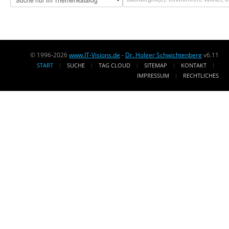
© 1996-2026
www.IT-Visions.de
-
Dr. Holger Schwichtenberg
v6.11
START
SUCHE
TAG CLOUD
SITEMAP
KONTAKT
IMPRESSUM
RECHTLICHES