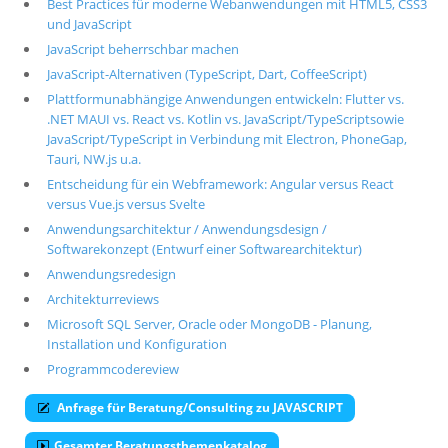
Best Practices für moderne Webanwendungen mit HTML5, CSS3
und JavaScript
Über uns
JavaScript beherrschbar machen
Suche
JavaScript-Alternativen (TypeScript, Dart, CoffeeScript)
Plattformunabhängige Anwendungen entwickeln: Flutter vs.
.NET MAUI vs. React vs. Kotlin vs. JavaScript/TypeScriptsowie
JavaScript/TypeScript in Verbindung mit Electron, PhoneGap,
Tauri, NW.js u.a.
Entscheidung für ein Webframework: Angular versus React
versus Vue.js versus Svelte
Anwendungsarchitektur / Anwendungsdesign /
Softwarekonzept (Entwurf einer Softwarearchitektur)
Anwendungsredesign
Architekturreviews
Microsoft SQL Server, Oracle oder MongoDB - Planung,
Installation und Konfiguration
Programmcodereview
Anfrage für Beratung/Consulting zu JAVASCRIPT
Gesamter Beratungsthemenkatalog