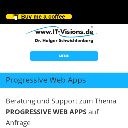
Buy me a coffee
MENU
Start
Progressive Web Apps
Themen
Beratung
Beratung und Support zum Thema
Individuelle Schulungen
PROGRESSIVE WEB APPS
auf
Offene Seminare
Anfrage
Wissen