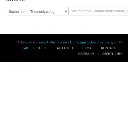
© 1996-2026
www.IT-Visions.de
-
Dr. Holger Schwichtenberg
v6.11
START
SUCHE
TAG CLOUD
SITEMAP
KONTAKT
IMPRESSUM
RECHTLICHES