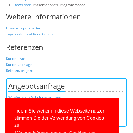
Downloads
Präsentationen, Programmcode
Weitere Informationen
Unsere Top-Experten
Tagessätze und Konditionen
Referenzen
Kundenliste
Kundenaussagen
Referenzprojekte
Angebotsanfrage
Webformular Schulungsanfrage
Webformular Beratungsanfrage
oder über unser Kundenteam:
Indem Sie weiterhin diese Webseite nutzen,
Telefon
0201/649590-0
(Mo-Fr 9-16 Uhr)
stimmen Sie der Verwendung von Cookies
E-Mail:
zu.