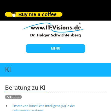
Buy me a coffee
MENU
Start
KI
Themen
Beratung
Beratung zu
KI
Individuelle Schulungen
5 Treffer
Offene Seminare
Einsatz von künstliche Intelligenz (KI) in der
Wissen
Softwareentwicklung