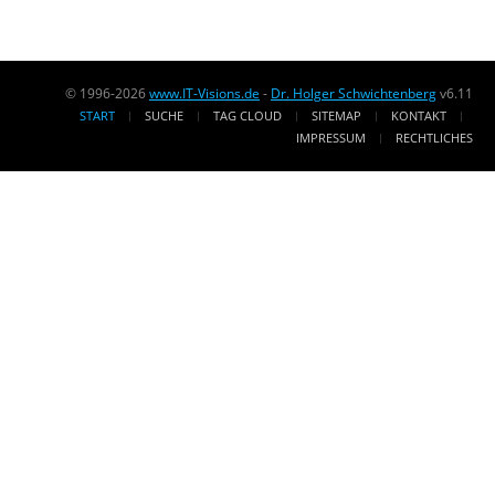
© 1996-2026
www.IT-Visions.de
-
Dr. Holger Schwichtenberg
v6.11
START
SUCHE
TAG CLOUD
SITEMAP
KONTAKT
IMPRESSUM
RECHTLICHES