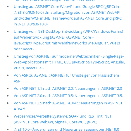
Umstieg auf ASP.NET Core WebAPI und Google RPC (gRPC) in
.NET 8.0/9.0/10.0 (Umstellung/Migration von ASP.NET WebAPI
und/oder WCF in .NET Framework auf ASP.NET Core und gRPC
in .NET 8.0/9.0/10.0)
Umstieg von .NET-Desktop-Entwicklung (WPF/Windows Forms)
auf Webentwicklung (ASP.NET/ASP.NET Core +
JavaScript/TypeScript mit Webframeworks wie Angular, Vue.js
oder React)
Umstieg von ASP.NET auf moderne Webtechniken (Single-Page-
Web-Applications mit HTML, CSS, JavaScript/TypeScript, Angular,
Vue.js, React u.a.)
Von ASP zu ASP.NET: ASP.NET für Umsteiger von klassischem
ASP
Von ASP.NET 1.1 nach ASP.NET 2.0: Neuerungen in ASP.NET 2.0
Von ASP.NET 2.0 nach ASP.NET 3.5: Neuerungen in ASP.NET 3.5.
Von ASP.NET 3.5 nach ASP.NET 4.0/4.5: Neuerungen in ASP.NET
4.0/4.5
Webservices/Verteilte Systeme, SOAP und REST mit .NET
(ASP.NET Core WebAPI, SignalR, CoreWCF, gRPC)
.NET 10.0 - Änderungen und Neuerungen gegenüber .NET 9.0