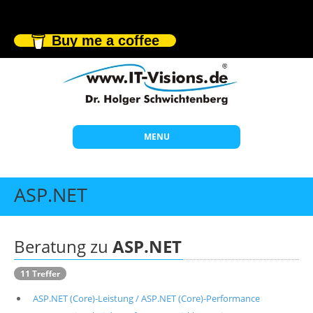
Buy me a coffee
MENU
Start
ASP.NET
Themen
Beratung
Beratung zu
ASP.NET
Individuelle Schulungen
11 Treffer
Offene Seminare
ASP.NET (Core)-Leistung / ASP.NET (Core)-Performance
Wissen