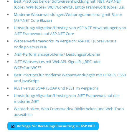
Best Practices bei der Softwareentwicklung mit .NET, ASP.NET
(Core), WPF (Core), WCF/CoreWCF, Entity Framework (Core) u.a.
Über uns
Moderne Webanwendungen/Webprogrammierung mit Blazor
Suche
(ASP.NET Core Blazor)
Umstellung/Migration/Umstieg von ASP.NET-Anwendungen von
.NET Framework auf ASP.NET Core
Webserverframeworks im Vergleich: ASP.NET (Core) versus
node.js versus PHP
.NET-Performanceprobleme / Leistungsprobleme
.NET-Webservices mit WebAPI, SignalR, gRPC oder
WCF/CoreWCF?
Best Practices für moderne Webanwendungen mit HTML5, CSS3
und JavaScript
REST versus SOAP (SOAP und REST im Vergleich)
Umstellung/Migration/Umstieg von .NET Framework auf das
moderne .NET
Webtechniken, Web-Frameworks/-Bibliotheken und Web-Tools
auswählen
Anfrage für Beratung/Consulting zu ASP.NET