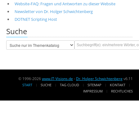
Website-FAQ: Fragen und Antworten zu dieser Website
Newsletter von Dr. Holger Schwichtenberg
DOTNET Scripting Host
Suche
© 1996-2026
www.IT-Visions.de
-
Dr. Holger Schwichtenberg
v6.11
START
SUCHE
TAG CLOUD
SITEMAP
KONTAKT
IMPRESSUM
RECHTLICHES