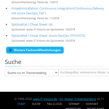
Zeitschriftenbeitrag: Heise.de, 1/2019
Projektinstallation: Continuous Integration/Continuous Delivery
mit Azure DevOps, Teil 1
Zeitschriftenbeitrag: Heise.de, 11/2018
Spickzettel / Cheat Sheet: Git
Spickzettel: www.IT-Visions.de Spickzettel, 10/2018
Spickzettel / Cheat Sheet: Azure DevOps (TFS/VSTS)
Spickzettel: www.IT-Visions.de Spickzettel, 10/2018
Weitere Fachveröffentlichungen
Suche
© 1996-2026
www.IT-Visions.de
-
Dr. Holger Schwichtenberg
v6.11
START
SUCHE
TAG CLOUD
SITEMAP
KONTAKT
IMPRESSUM
RECHTLICHES