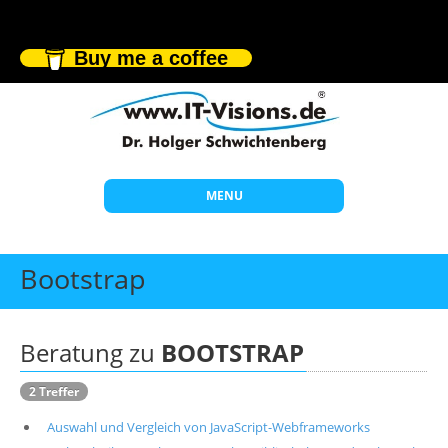
Buy me a coffee
MENU
Start
Bootstrap
Themen
Beratung
Beratung zu
BOOTSTRAP
Individuelle Schulungen
2 Treffer
Offene Seminare
Auswahl und Vergleich von JavaScript-Webframeworks
Wissen