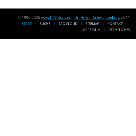
© 1996-2026
www.IT-Visions.de
-
Dr. Holger Schwichtenberg
v6.11
START
SUCHE
TAG CLOUD
SITEMAP
KONTAKT
IMPRESSUM
RECHTLICHES