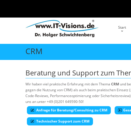
Start
CRM
Beratung und Support zum Th
Wir haben viel praktische Erfahrung mit dem Thema
CRM
und be
gegen die Nutzung von CRM) als auch beim praktischen Einsatz (z
Code-Reviews, Performanceoptimierung oder Sicherheitsreview). 
uns an unter +49 (0)201 649590-50!
Anfrage für Beratung/Consulting zu CRM
Ges
Technischer Support zum CRM