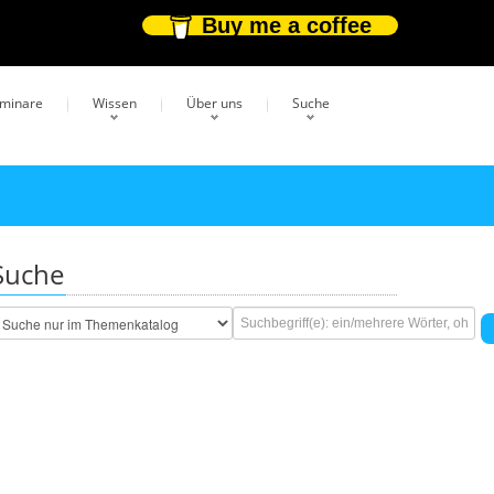
Buy me a coffee
eminare
Wissen
Über uns
Suche
Suche