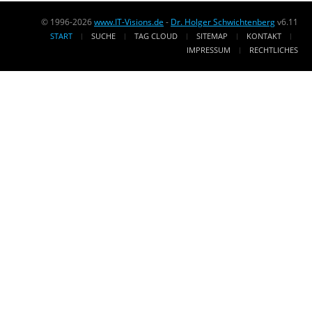
© 1996-2026
www.IT-Visions.de
-
Dr. Holger Schwichtenberg
v6.11
START
SUCHE
TAG CLOUD
SITEMAP
KONTAKT
IMPRESSUM
RECHTLICHES