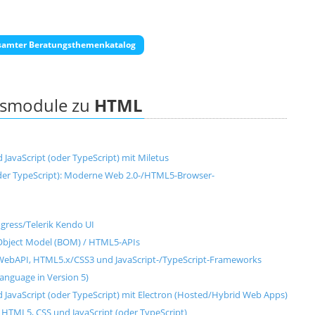
samter Beratungsthemenkatalog
ngsmodule zu
HTML
avaScript (oder TypeScript) mit Miletus
der TypeScript): Moderne Web 2.0-/HTML5-Browser-
ress/Telerik Kendo UI
Object Model (BOM) / HTML5-APIs
bAPI, HTML5.x/CSS3 und JavaScript-/TypeScript-Frameworks
anguage in Version 5)
avaScript (oder TypeScript) mit Electron (Hosted/Hybrid Web Apps)
ML5, CSS und JavaScript (oder TypeScript)