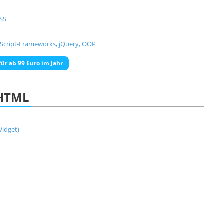
CSS
aScript-Frameworks, jQuery, OOP
ür ab 99 Euro im Jahr
HTML
idget)