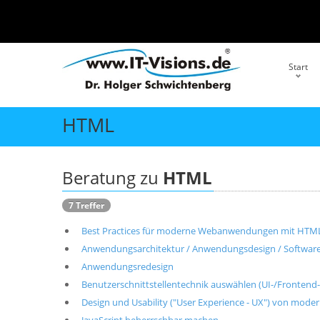
Start
HTML
Beratung zu
HTML
7 Treffer
Best Practices für moderne Webanwendungen mit HTML5
Anwendungsarchitektur / Anwendungsdesign / Softwarek
Anwendungsredesign
Benutzerschnittstellentechnik auswählen (UI-/Frontend
Design und Usability ("User Experience - UX") von m