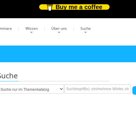
Buy me a coffee
eminare
Wissen
Über uns
Suche
Suche