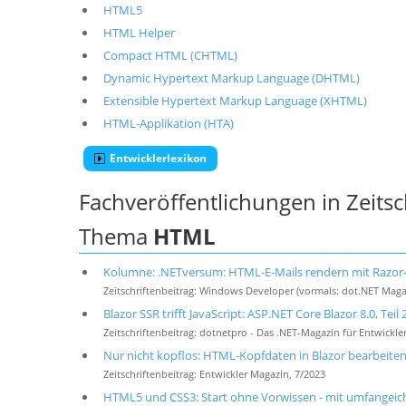
HTML5
HTML Helper
Compact HTML (CHTML)
Dynamic Hypertext Markup Language (DHTML)
Extensible Hypertext Markup Language (XHTML)
HTML-Applikation (HTA)
Entwicklerlexikon
Fachveröffentlichungen in Zeits
Thema
HTML
Kolumne: .NETversum: HTML-E-Mails rendern mit Razor
Zeitschriftenbeitrag: Windows Developer (vormals: dot.NET Maga
Blazor SSR trifft JavaScript: ASP.NET Core Blazor 8.0, Teil 
Zeitschriftenbeitrag: dotnetpro - Das .NET-Magazin für Entwickler
Nur nicht kopflos: HTML-Kopfdaten in Blazor bearbeite
Zeitschriftenbeitrag: Entwickler Magazin, 7/2023
HTML5 und CSS3: Start ohne Vorwissen - mit umfangei