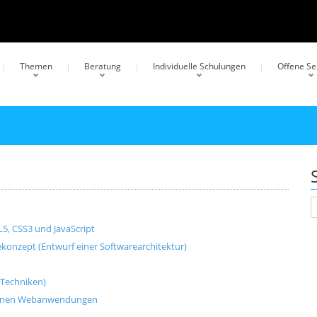
Themen
Beratung
Individuelle Schulungen
Offene S
, CSS3 und JavaScript
onzept (Entwurf einer Softwarearchitektur)
-Techniken)
odernen Webanwendungen