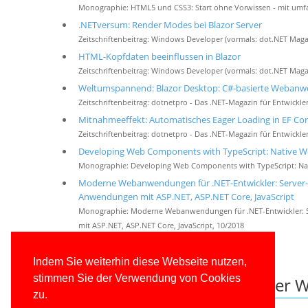
Monographie: HTML5 und CSS3: Start ohne Vorwissen - mit umf
.NETversum: Render Modes bei Blazor Server
Zeitschriftenbeitrag: Windows Developer (vormals: dot.NET Maga
HTML-Kopfdaten beeinflussen in Blazor
Zeitschriftenbeitrag: Windows Developer (vormals: dot.NET Maga
Weltumspannend: Blazor Desktop: C#-basierte Weban
Zeitschriftenbeitrag: dotnetpro - Das .NET-Magazin für Entwickler
Mitnahmeeffekt: Automatisches Eager Loading in EF Cor
Zeitschriftenbeitrag: dotnetpro - Das .NET-Magazin für Entwickler
Developing Web Components with TypeScript: Native We
Monographie: Developing Web Components with TypeScript: Nat
Moderne Webanwendungen für .NET-Entwickler: Server
Anwendungen mit ASP.NET, ASP.NET Core, JavaScript
Monographie: Moderne Webanwendungen für .NET-Entwickler:
mit ASP.NET, ASP.NET Core, JavaScript, 10/2018
Weitere Fachveröffentlichungen
Indem Sie weiterhin diese Webseite nutzen,
stimmen Sie der Verwendung von Cookies
Weitere Ressourcen auf dieser W
zu.