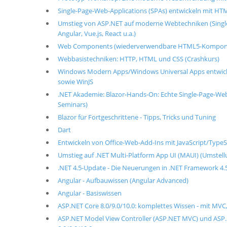
Single-Page-Web-Applications (SPAs) entwickeln mit HTM
Umstieg von ASP.NET auf moderne Webtechniken (Single-
Angular, Vue.js, React u.a.)
Web Components (wiederverwendbare HTML5-Kompon
Webbasistechniken: HTTP, HTML und CSS (Crashkurs)
Windows Modern Apps/Windows Universal Apps entwick
sowie WinJS
.NET Akademie: Blazor-Hands-On: Echte Single-Page-Web
Seminars)
Blazor für Fortgeschrittene - Tipps, Tricks und Tuning
Dart
Entwickeln von Office-Web-Add-Ins mit JavaScript/TypeS
Umstieg auf .NET Multi-Platform App UI (MAUI) (Umste
.NET 4.5-Update - Die Neuerungen in .NET Framework 4.5/
Angular - Aufbauwissen (Angular Advanced)
Angular - Basiswissen
ASP.NET Core 8.0/9.0/10.0: komplettes Wissen - mit MVC
ASP.NET Model View Controller (ASP.NET MVC) und ASP