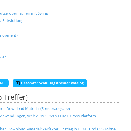
utzeroberflächen mit Swing
p-Entwicklung
velopment)
llen
TML
Gesamter Schulungsthemenkatalog
6 Treffer)
chen Download Material (Sonderausgabe)
-Anwendungen, Web APIs, SPAs & HTML-Cross-Platform-
hen Download Material: Perfekter Einstieg in HTML und CSS3 ohne