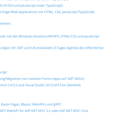
L5/CSS3 und JavaScript (oder TypeScript)
Page-Web-Applications mit HTML, CSS, JavaScript/TypeScript,
enten)
eln mit der Windows Runtime (WinRT), HTML/CSS und JavaScript
-Apps mit .NET und C# entwickeln (3-Tages-Agenda des öffentlichen
cript
llung/Migration von Xamarin Forms-Apps auf .NET MAUI)
4.5.1/4.5.2 und Visual Studio 2012/2013 im Überblick
, Razor Pages, Blazor, WebAPIs und gRPC
.NET WebAPI für ASP.NET MVC 5.x oder ASP.NET MVC Core