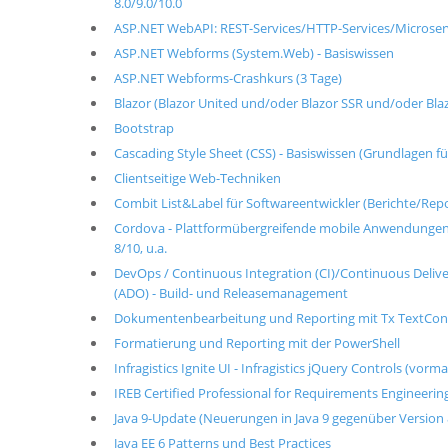
8.0/9.0/10.0
ASP.NET WebAPI: REST-Services/HTTP-Services/Microser
ASP.NET Webforms (System.Web) - Basiswissen
ASP.NET Webforms-Crashkurs (3 Tage)
Blazor (Blazor United und/oder Blazor SSR und/oder Bl
Bootstrap
Cascading Style Sheet (CSS) - Basiswissen (Grundlagen für
Clientseitige Web-Techniken
Combit List&Label für Softwareentwickler (Berichte/Repo
Cordova - Plattformübergreifende mobile Anwendungen 
8/10, u.a.
DevOps / Continuous Integration (CI)/Continuous Delive
(ADO) - Build- und Releasemanagement
Dokumentenbearbeitung und Reporting mit Tx TextCon
Formatierung und Reporting mit der PowerShell
Infragistics Ignite UI - Infragistics jQuery Controls (vor
IREB Certified Professional for Requirements Engineerin
Java 9-Update (Neuerungen in Java 9 gegenüber Version 
Java EE 6 Patterns und Best Practices