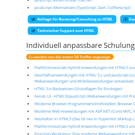
JavaScript beherrschbar machen
JavaScript-Alternativen (TypeScript, Dart, CoffeeScript)
Anfrage für Beratung/Consulting zu HTML
Ge
Technischer Support zum HTML
Individuell anpassbare Schulu
Es werden nur die ersten 50 Treffer angezeigt.
Plattformneutrale Hybrid-Anwendungen mit HTML5 und J
Geschäftsanwendungen mit HTML 5.x und JavaScript (o
Webanwendungen und Mobilanwendungen entwickeln
HTML 5.x-Basiswissen (Grundlagen für Einsteiger)
Kendo UI - HTML5/JavaScript-Webanwendungen mit Prog
Moderne Browser-Programmierschnittstellen: Browser 
Moderne Web-Anwendungen mit ASP.NET (Core) MVC, We
Neuheiten in HTML5 (Das ist neu in Hypertext Markup L
Plattformneutrale Hybrid-Anwendungen mit HTML5 und J
Prototyp-Workshop: Eine moderne Webanwendung mit HT