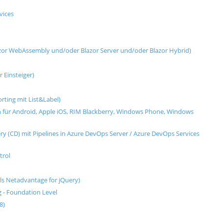
vices
azor WebAssembly und/oder Blazor Server und/oder Blazor Hybrid)
 Einsteiger)
rting mit List&Label)
für Android, Apple iOS, RIM Blackberry, Windows Phone, Windows
ry (CD) mit Pipelines in Azure DevOps Server / Azure DevOps Services
trol
mals Netadvantage for jQuery)
g - Foundation Level
8)