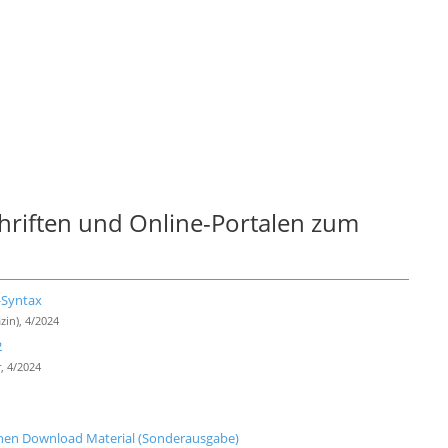
chriften und Online-Portalen zum
-Syntax
zin), 4/2024
2
, 4/2024
n
chen Download Material (Sonderausgabe)