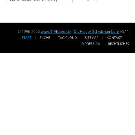
© 1996-2026
www.IT-Visions.de
-
Dr. Holger Schwichtenberg
v6.11
START
SUCHE
TAG CLOUD
SITEMAP
KONTAKT
IMPRESSUM
RECHTLICHES