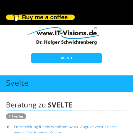
Buy me a coffee
MENU
Start
Svelte
Themen
Beratung
Beratung zu
SVELTE
Individuelle Schulungen
1 Treffer
Offene Seminare
Entscheidung für ein Webframework: Angular versus React
Wissen
versus Vue.js versus Svelte