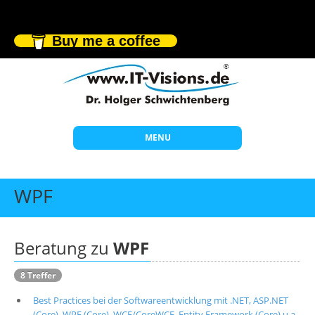
Buy me a coffee
MENU
Start
WPF
Themen
Beratung
Beratung zu
WPF
Individuelle Schulungen
8 Treffer
Offene Seminare
Best Practices bei der Softwareentwicklung mit .NET, ASP.NET
Wissen
(Core), WPF (Core), WCF/CoreWCF, Entity Framework (Core) u.a.