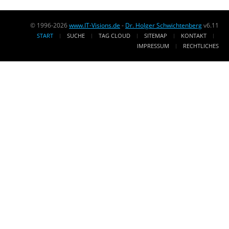
© 1996-2026
www.IT-Visions.de
-
Dr. Holger Schwichtenberg
v6.11
START
SUCHE
TAG CLOUD
SITEMAP
KONTAKT
IMPRESSUM
RECHTLICHES