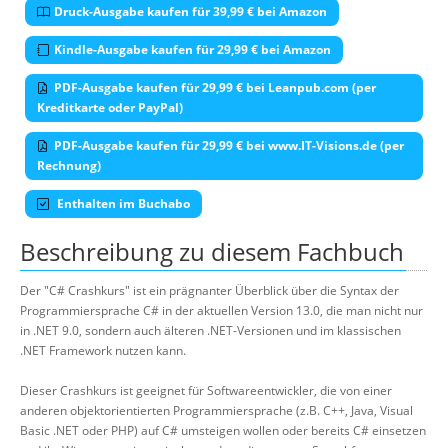
Druck-Ausgabe kaufen für 39,99 € bei Amazon
Kindle-Ausgabe kaufen für 29,99 € bei Amazon
PDF-Ausgabe kaufen für 29,99 € bei Leanpub.com (per
Kreditkarte oder PayPal)
PDF-Ausgabe kaufen für 29,99 € bei www.IT-Visions.de (per
Rechnung)
Enthalten im Buchabo
Beschreibung zu diesem Fachbuch
Der "C# Crashkurs" ist ein prägnanter Überblick über die Syntax der
Programmiersprache C# in der aktuellen Version 13.0, die man nicht nur
in .NET 9.0, sondern auch älteren .NET-Versionen und im klassischen
.NET Framework nutzen kann.
Dieser Crashkurs ist geeignet für Softwareentwickler, die von einer
anderen objektorientierten Programmiersprache (z.B. C++, Java, Visual
Basic .NET oder PHP) auf C# umsteigen wollen oder bereits C# einsetzen