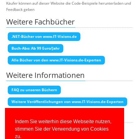
Käufer können auf dieser Website die Code-Beispiele herunterladen und
Feedback geben
Weitere Fachbücher
.NET-Bücher von www.IT-Visions.de
Buch-Abo: Ab 99 Euro/Jahr
Alle Bücher von den www.IT-Visions.de-Experten
Weitere Informationen
FAQ zu unseren Büchern
Weitere Veröffentlichungen von www.IT-Visions.de-Experten
Transparenzhinweis
Indem Sie weiterhin diese Webseite nutzen,
Diese Seite enthält Partner-Links. Wenn Sie auf einen Amazon-Link
stimmen Sie der Verwendung von Cookies
klicken und dort kaufen, erhalten wir eine Provision.
zu.