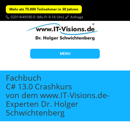
Mehr als 75.000 Teilnehmer in 30 Jahren
0201/649590-0
(Mo-Fr 9-16 Uhr)
Anfrage
MENU
Start
Fachbuch
Themen
C# 13.0 Crashkurs
von dem www.IT-Visions.de-
Beratung
Experten Dr. Holger
Individuelle Schulungen
Schwichtenberg
Offene Seminare
Wissen