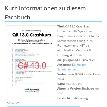
Über uns
Kurz-Informationen zu diesem
Suche
Fachbuch
Titel:
C# 13.0 Crashkurs
Untertitel:
Die Syntax der
Programmiersprache C# für die
Softwareentwicklung in .NET
Framework und .NET bis
einschließlich Version 9.0
Umfang:
439 Seiten
Zielgruppe:
.NET-Entwickler
Autor(en):
Dr. Holger
Schwichtenberg
Verlag:
www.IT-Visions.de, Essen
2024
ISBN:
3934279449
Aktuelle Version:
Buchversion
13.6
Letzte Aktualisierung:
07.10.2025