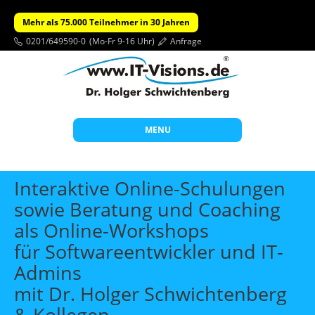
Mehr als 75.000 Teilnehmer in 30 Jahren
0201/649590-0
(Mo-Fr 9-16 Uhr)
Anfrage
MENU
Start
Interaktive Online-Schulungen
Themen
sowie Beratung und Coaching
als Online-Workshops
Beratung
für Softwareentwickler und IT-
Individuelle Schulungen
Admins
Offene Seminare
mit Dr. Holger Schwichtenberg
Wissen
& Kollegen