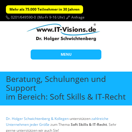
Mehr als 75.000 Teilnehmer in 30 Jahren
0201/649590-0
(Mo-Fr 9-16 Uhr)
Anfrage
MENU
Start
Beratung, Schulungen und
Themen
Support
im Bereich: Soft Skills & IT-Recht
Beratung
Individuelle Schulungen
Offene Seminare
Dr. Holger Schwichtenberg & Kollegen
unterstützen
zahlreiche
Unternehmen jeder Größe
zum Thema
Soft Skills & IT-Recht
. Sehr
Wissen
gerne unterstützen wir auch Sie!