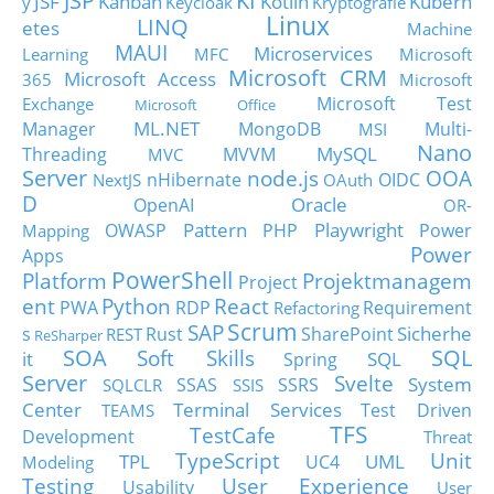
JSP
KI
JSF
Kanban
Kotlin
Kubern
y
Keycloak
Kryptografie
Linux
LINQ
etes
Machine
MAUI
Microservices
Learning
MFC
Microsoft
Microsoft CRM
Microsoft Access
365
Microsoft
Microsoft Test
Exchange
Microsoft Office
ML.NET
Manager
MongoDB
Multi-
MSI
Nano
MySQL
Threading
MVVM
MVC
Server
node.js
OOA
nHibernate
OIDC
NextJS
OAuth
D
Oracle
OpenAI
OR-
Pattern
Playwright
OWASP
PHP
Power
Mapping
Power
Apps
PowerShell
Platform
Projektmanagem
Project
ent
Python
React
PWA
RDP
Requirement
Refactoring
Scrum
SAP
Sicherhe
s
Rust
SharePoint
REST
ReSharper
SOA
SQL
Soft Skills
it
SQL
Spring
Server
Svelte
System
SSAS
SSRS
SQLCLR
SSIS
Center
Terminal Services
Test Driven
TEAMS
TFS
TestCafe
Development
Threat
TypeScript
Unit
TPL
UML
UC4
Modeling
Testing
User Experience
Usability
User