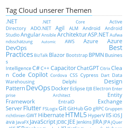
Tag Cloud unserer Themen
.NET
Active
.NET Core
Agil
ADO.NET
Android
Directory
ALM
Android
Architektur
Angular
ASP.NET
Studio
Ansible
Aufwa
Azure
Azure
AWS
ndsschätzung
Automic
Best
DevOps
Practices
Blazor
BPMN
Busines
Bootstrap
BizTalk
s
C#
Capacitor
ChatGPT
Clea
Intelligence
C++
Citrix
Copilot
n Code
Cypress
CSS
Data
Cordova
Dart
Design
Delphi
Warehousing
DevOps
Pattern
Docker
Eclipse
Electron
EJB
Enter
Entity
prise Architect
Framework
Exchange
EntraID
Flutter
Git
Go
Server
GitHub
gRPC
FSLogix
Gruppen
HTML5
Hibernate
IIS
J
GWT
HyperV
iOS
richtlinien
JavaScript
ava
JEE
JIRA
JDBC
Jenkins
JPA
JavaFX
jQuer