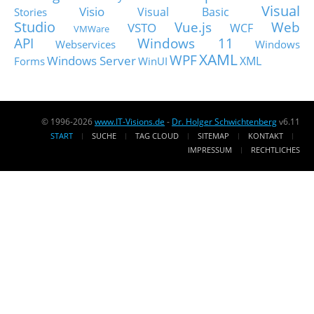
Visual
Visio
Visual Basic
Stories
Studio
Vue.js
Web
VSTO
WCF
VMWare
API
Windows 11
Webservices
Windows
XAML
WPF
Windows Server
XML
Forms
WinUI
© 1996-2026
www.IT-Visions.de
-
Dr. Holger Schwichtenberg
v6.11
START
SUCHE
TAG CLOUD
SITEMAP
KONTAKT
IMPRESSUM
RECHTLICHES